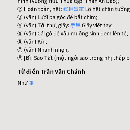
hình (Vương Hữu Thừa tập: Thán Ân Dao);
② Hoàn toàn, hết:
眞
相
畢
露
Lộ hết chân tướng
③ (văn) Lưới ba góc để bắt chim;
④ (văn) Tờ, thư, giấy:
手
畢
Giấy viết tay;
⑤ (văn) Cái gỗ để xâu muông sinh đem lên tế;
⑥ (văn) Kín;
⑦ (văn) Nhanh nhẹn;
⑧ [Bì] Sao Tất (một ngôi sao trong nhị thập bá
Từ điển Trần Văn Chánh
Như
畢