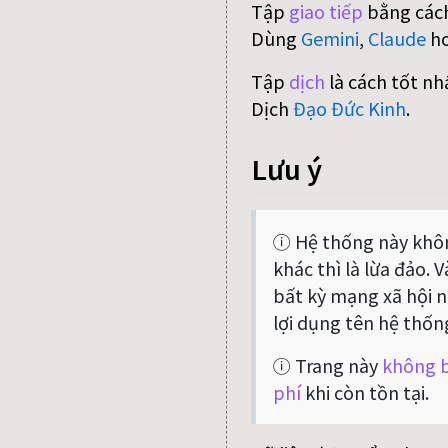
Tập
giao tiếp
bằng cách
Dùng
Gemini
,
Claude
h
Tập
dịch
là cách tốt nh
Dịch
Đạo Đức Kinh
.
Lưu ý
ⓘ Hệ thống này khôn
khác thì là lừa đảo. 
bất kỳ mạng xã hội nà
lợi dụng tên hệ thốn
ⓘ Trang này
không b
phí
khi còn tồn tại.