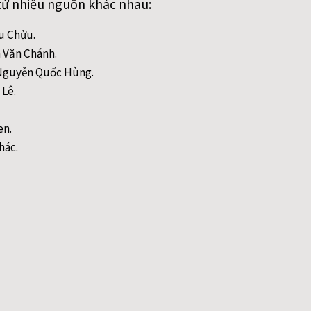
từ nhiều nguồn khác nhau:
ều Chửu.
n Văn Chánh.
- Nguyễn Quốc Hùng.
 Lê.
en.
hác.