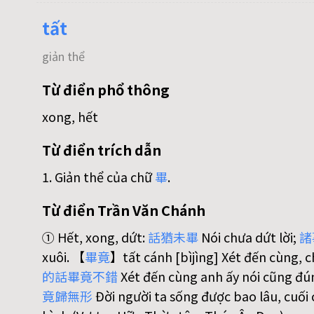
tất
giản thể
Từ điển phổ thông
xong, hết
Từ điển trích dẫn
1. Giản thể của chữ
畢
.
Từ điển Trần Văn Chánh
① Hết, xong, dứt:
話
猶
未
畢
Nói chưa dứt lời;
諸
xuôi. 【
畢
竟
】tất cánh [bìjìng] Xét đến cùng, 
的
話
畢
竟
不
錯
Xét đến cùng anh ấy nói cũng đú
竟
歸
無
形
Đời người ta sống được bao lâu, cuối 