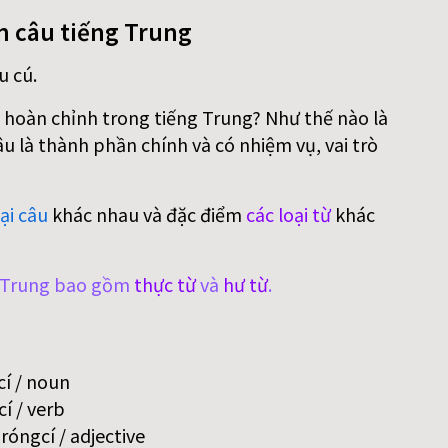
n câu tiếng Trung
u cú.
 hoàn chỉnh trong tiếng Trung? Như thế nào là
 là thành phần chính và có nhiệm vụ, vai trò
ại câu
khác nhau và đặc điểm
các loại từ
khác
g Trung bao gồm
thực từ
và
hư từ
.
í / noun
í / verb
óngcí / adjective