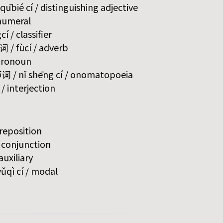
bié cí / distinguishing adjective
 numeral
í / classifier
词 / fùcí / adverb
 pronoun
 / nǐ shēng cí / onomatopoeia
/ interjection
preposition
/ conjunction
auxiliary
qì cí / modal