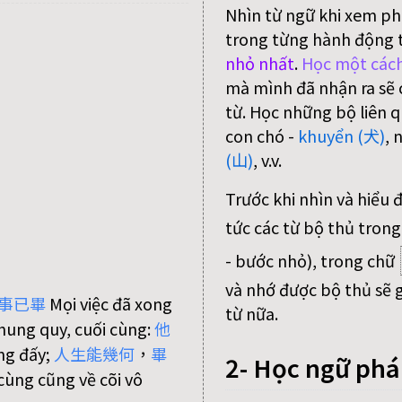
Nhìn từ ngữ khi xem ph
trong từng hành động 
nhỏ nhất
.
Học một cách
mà mình đã nhận ra sẽ c
từ. Học những bộ liên q
con chó -
khuyển (犬)
, 
(山)
, v.v.
Trước khi nhìn và hiểu 
tức các từ bộ thủ trong
- bước nhỏ), trong chữ
và nhớ được bộ thủ sẽ g
事
已
畢
Mọi việc đã xong
từ nữa.
chung quy, cuối cùng:
他
ng đấy;
人
生
能
幾
何
，
畢
2- Học ngữ ph
cùng cũng về cõi vô