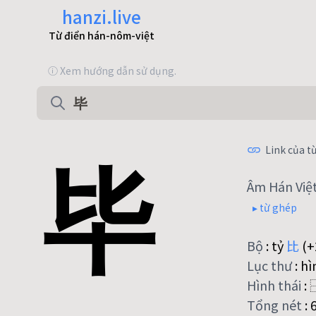
hanzi.live
Từ điển hán-nôm-việt
ⓘ Xem hướng dẫn sử dụng.
毕
Link của từ
Âm Hán Việ
▸ từ ghép
Bộ
:
tỷ
比
(+
Lục thư
:
hì
Hình thái
:
Tổng nét
: