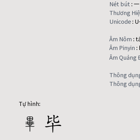
Nét bút
:
一
Thương Hi
Unicode
:
U
Âm Nôm
:
t
Âm Pinyin
:
Âm Quảng 
Thông dụn
Thông dụng
Tự hình: