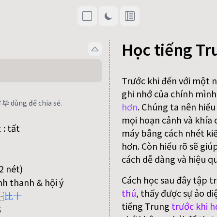
Học tiếng Tr
Trước khi đến với một 
ghi nhớ của chính mình
 毕 dùng để chia sẻ.
hơn
. Chúng ta nên hiểu
mọi hoạn cảnh và khía c
t
:
tất
máy bằng cách nhét kiế
hơn. Còn hiểu rõ sẽ giú
cách dễ dàng và hiệu qu
2 nét)
Cách học sau đây tập t
nh thanh & hội ý
thú
, thấy được sự ảo di
⿱
比
十
tiếng Trung
trước khi h
6