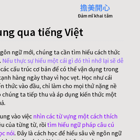
擔美開心
Đảm mĩ khai tâm
ung qua tiếng Việt
ngôn ngữ mới, chúng ta cần tìm hiểu cách thức
.
Nếu thực sự hiểu một cái gì đó thì nhớ lại sẽ dễ
 các cấu trúc cơ bản để có thể vận dụng trong
ạnh hàng ngày thay vì học vẹt. Học như cái
n thức vào đầu, chỉ làm cho mọi thứ nặng nề
p chúng ta tiếp thu và áp dụng kiến thức một
ả.
rung vào việc
nhìn các từ vựng một cách thích
ệu của từng từ, rồi
tìm hiểu ngữ pháp câu cú
ọc nói
. Đây là cách học để hiểu sâu về ngôn ngữ