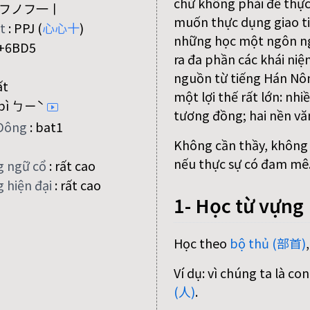
chứ không phải để thực
フノフ一丨
muốn thực dụng giao ti
ệt
:
PPJ (
心
心
十
)
những học một ngôn n
+6BD5
ra đa phần các khái niệ
nguồn từ tiếng Hán Nôm
ất
một lợi thế rất lớn: nh
bì ㄅㄧˋ
tương đồng; hai nền vă
Đông
:
bat1
Không cần thầy, không c
nếu thực sự có đam mê
g ngữ cổ
:
rất cao
 hiện đại
:
rất cao
1- Học từ vựng
Học theo
bộ thủ (部首)
Ví dụ: vì chúng ta là c
(人)
.