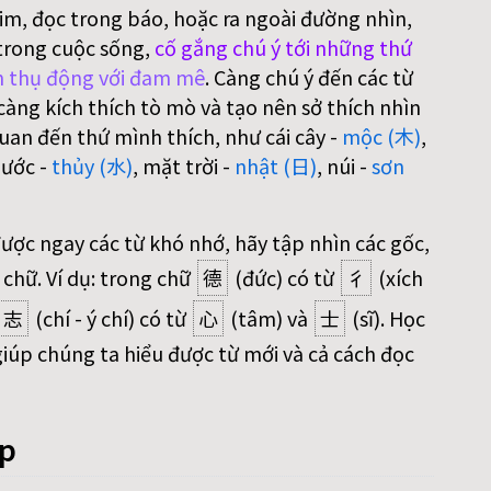
im, đọc trong báo, hoặc ra ngoài đường nhìn,
trong cuộc sống,
cố gắng chú ý tới những thứ
 thụ động với đam mê
. Càng chú ý đến các từ
àng kích thích tò mò và tạo nên sở thích nhìn
uan đến thứ mình thích, như cái cây -
mộc (木)
,
nước -
thủy (水)
, mặt trời -
nhật (日)
, núi -
sơn
được ngay các từ khó nhớ, hãy tập nhìn các gốc,
 chữ. Ví dụ: trong chữ
德
(đức) có từ
彳
(xích
志
(chí - ý chí) có từ
心
(tâm) và
士
(sĩ). Học
iúp chúng ta hiểu được từ mới và cả cách đọc
áp