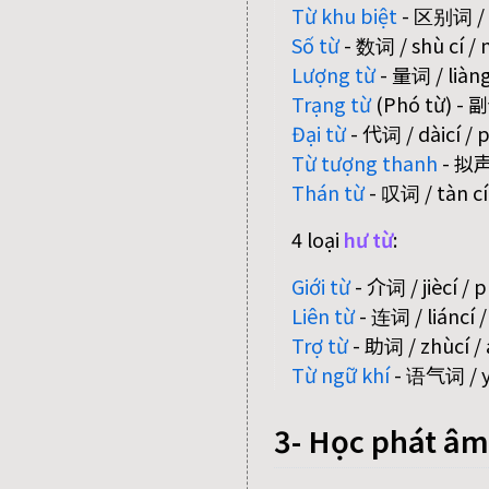
Từ khu biệt
- 区别词 / qū
Số từ
- 数词 / shù cí /
Lượng từ
- 量词 / liàngc
Trạng từ
(Phó từ) - 副
Đại từ
- 代词 / dàicí /
Từ tượng thanh
- 拟声词
Thán từ
- 叹词 / tàn cí 
4 loại
hư từ
:
Giới từ
- 介词 / jiècí / 
Liên từ
- 连词 / liáncí 
Trợ từ
- 助词 / zhùcí / 
Từ ngữ khí
- 语气词 / yǔ
3- Học phát âm