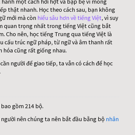
 hành một cách hời hợt và bập bẹ vì mong
ếp thật nhanh. Học theo cách sau, bạn không
gữ mới mà còn
hiểu sâu hơn về tiếng Việt
, vì suy
m quan trọng nhất trong tiếng Việt cũng bắt
. Cho nên, học tiếng Trung qua tiếng Việt là
iều cấu trúc ngữ pháp, từ ngữ và âm thanh rất
n hóa cũng rất giống nhau.
ần người để giao tiếp, ta vẫn có cách để học
.
, bao gồm 214 bộ.
on người nên chúng ta nên bắt đầu bằng bộ
nhân