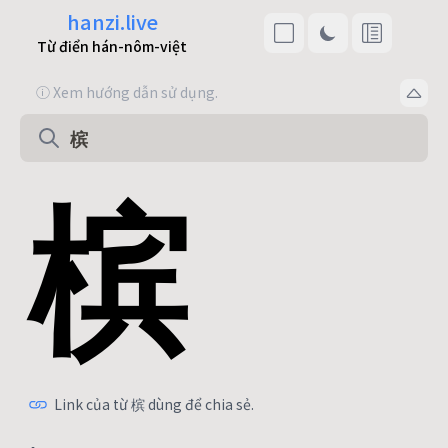
hanzi.live
Từ điển hán-nôm-việt
ⓘ Xem hướng dẫn sử dụng.
槟
Link của từ 槟 dùng để chia sẻ.