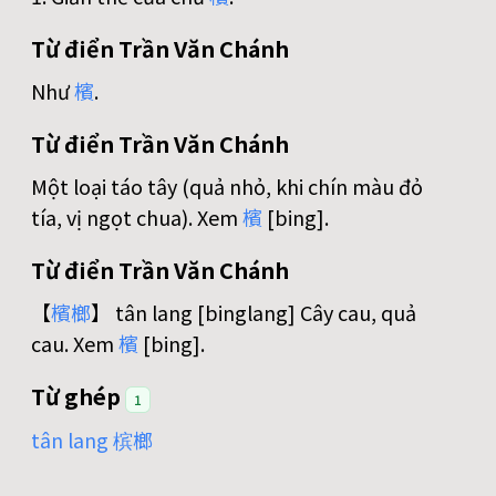
Từ điển Trần Văn Chánh
Như
檳
.
Từ điển Trần Văn Chánh
Một loại táo tây (quả nhỏ, khi chín màu đỏ
tía, vị ngọt chua). Xem
檳
[bing].
Từ điển Trần Văn Chánh
【
檳
榔
】 tân lang [binglang] Cây cau, quả
cau. Xem
檳
[bing].
Từ ghép
1
tân lang 槟榔