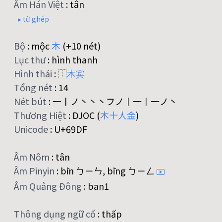
Âm Hán Việt
:
tân
▸ từ ghép
Bộ
:
mộc
木
(+10 nét)
Lục thư
:
hình thanh
Hình thái
:
⿰
木
宾
Tổng nét
:
14
Nét bút
:
一丨ノ丶丶丶フノ丨一丨一ノ丶
Thương Hiệt
:
DJOC (
木
十
人
金
)
Unicode
:
U+69DF
Âm Nôm
:
tân
Âm Pinyin
:
bīn ㄅㄧㄣ, bīng ㄅㄧㄥ
Âm Quảng Đông
:
ban1
Thông dụng ngữ cổ
:
thấp