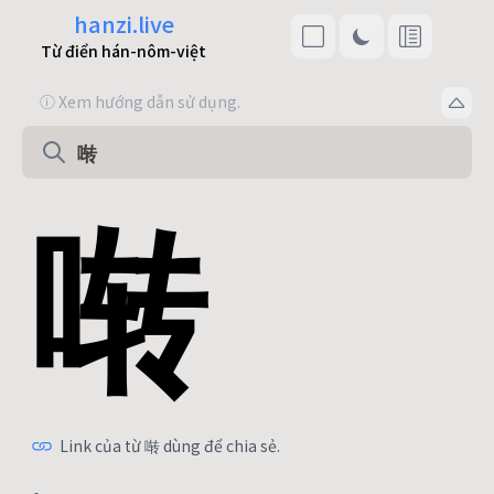
hanzi.live
Từ điển hán-nôm-việt
ⓘ Xem hướng dẫn sử dụng.
啭
Link của từ 啭 dùng để chia sẻ.