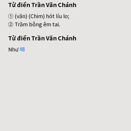
Từ điển Trần Văn Chánh
① (văn) (Chim) hót líu lo;
② Trầm bỗng êm tai.
Từ điển Trần Văn Chánh
Như
囀