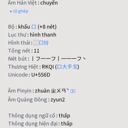
Âm Hán Việt
:
chuyển
▸ từ ghép
Bộ
:
khẩu
口
(+8 nét)
Lục thư
:
hình thanh
Hình thái
:
⿰
口
转
Tổng nét
:
11
Nét bút
:
丨フ一一フ丨一一一フ丶
Thương Hiệt
:
RKQI (
口
大
手
戈
)
Unicode
:
U+556D
Âm Pinyin
:
zhuàn ㄓㄨㄢˋ
Âm Quảng Đông
:
zyun2
Thông dụng ngữ cổ
:
thấp
Thông dụng hiện đại
:
thấp