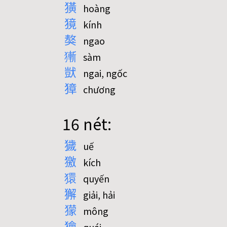
獚
hoàng
獍
kính
獒
ngao
獑
sàm
獃
ngai, ngốc
獐
chương
16 nét:
獩
uế
獥
kích
獧
quyến
獬
giải, hải
獴
mông
獪