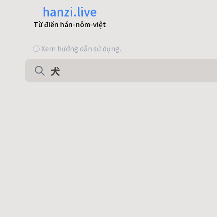
hanzi.live
Từ điển hán-nôm-việt
ⓘ Xem hướng dẫn sử dụng.