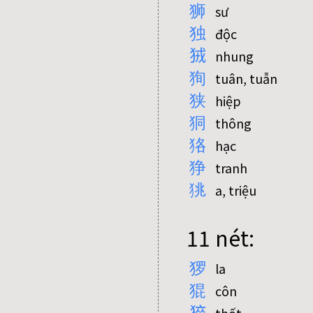
狮
sư
独
độc
狨
nhung
狥
tuân, tuẫn
狭
hiệp
狪
thông
狢
hạc
狰
tranh
狣
a, triệu
11 nét:
猡
la
猑
côn
猝