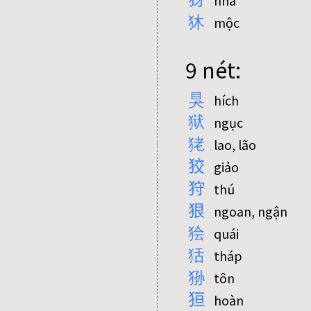
nha
狇
mộc
9 nét:
狊
hích
狱
ngục
狫
lao, lão
狡
giảo
狩
thú
狠
ngoan, ngận
狯
quái
狧
tháp
狲
tôn
狟
hoàn