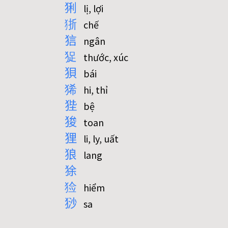
猁
lị, lợi
狾
chế
狺
ngân
㹱
thước, xúc
狽
bái
狶
hi, thỉ
狴
bệ
狻
toan
狸
li, ly, uất
狼
lang
狳
猃
hiểm
猀
sa