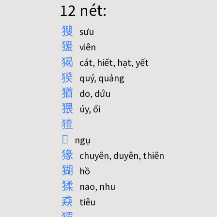
12 nét:
獀
sưu
猨
viên
猲
cát, hiết, hạt, yết
猤
quý, quảng
猶
do, dứu
猥
úy, ổi
猹
𤟹
ngụ
猭
chuyên, duyên, thiên
猢
hồ
猱
nao, nhu
猋
tiêu
猸