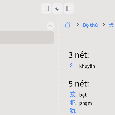
Bộ thủ
犬
3 nét:
犭
khuyển
5 nét:
犮
bạt
犯
phạm
犰