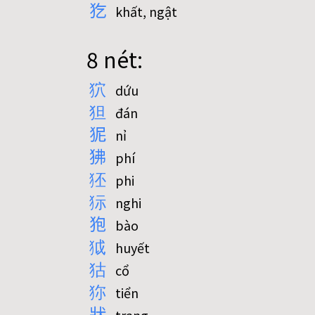
犵
khất, ngật
8 nét:
狖
dứu
狚
đán
狔
nỉ
狒
phí
狉
phi
狋
nghi
狍
bào
狘
huyết
狜
cổ
狝
tiển
狀