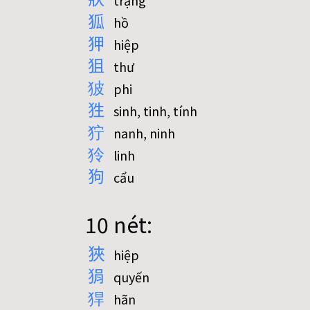
trạng
狐
hồ
狎
hiệp
狙
thư
狓
phi
狌
sinh, tinh, tính
狞
nanh, ninh
狑
linh
狗
cẩu
10 nét:
狹
hiệp
狷
quyến
猂
hãn