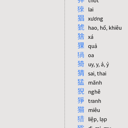
thốt
猍
lai
猖
xương
猇
hao, hổ, khiêu
猞
xá
猓
quả
猧
oa
猗
uy, y, ả, ỷ
猜
sai, thai
猛
mãnh
猊
nghê
猙
tranh
猫
miêu
猎
liệp, lạp
猕