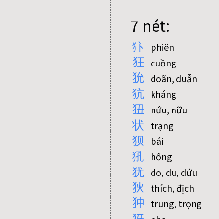
7 nét:
犿
phiên
狂
cuồng
狁
doãn, duẫn
犺
kháng
狃
nứu, nữu
状
trạng
狈
bái
犼
hống
犹
do, du, dứu
狄
thích, địch
狆
trung, trọng
犽