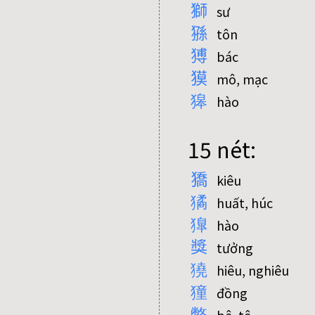
獅
sư
猻
tôn
猼
bác
獏
mô, mạc
獆
hào
15 nét:
獢
kiêu
獝
huất, húc
獋
hào
獎
tưởng
獟
hiêu, nghiêu
獞
đồng
獘