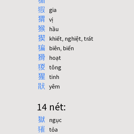
猳
gia
猬
vị
猴
hầu
猰
khiết, nghiệt, trát
猵
biên, biển
猾
hoạt
猣
tông
猩
tinh
猒
yêm
14 nét:
獄
ngục
獕
tỏa