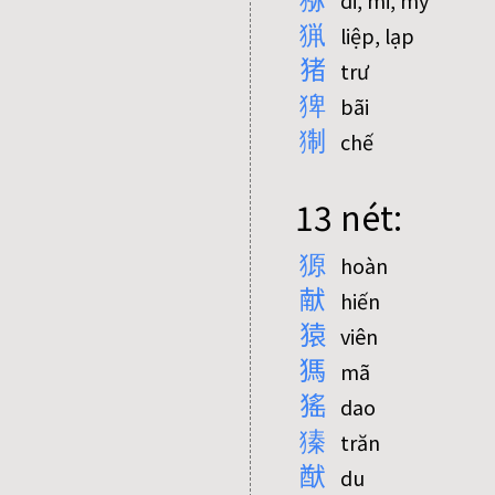
di, mi, my
猟
liệp, lạp
猪
trư
猈
bãi
猘
chế
13 nét:
獂
hoàn
献
hiến
猿
viên
獁
mã
猺
dao
獉
trăn
猷
du