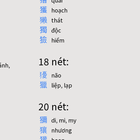
quái
獲
hoạch
獭
thát
獨
độc
獫
hiểm
18 nét:
ánh,
獶
não
獵
liệp, lạp
20 nét:
獼
di, mi, my
獽
nhương
獾