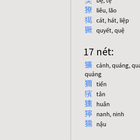
bệ, tệ
獠
liêu, lão
獦
cát, hát, liệp
獗
quyết, quệ
17 nét:
獷
cảnh, quáng, qu
quảng
獮
tiển
獱
tân
獯
huân
獰
nanh, ninh
獳
nậu