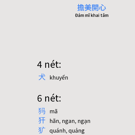
擔美開心
Đảm mĩ khai tâm
4 nét:
犬
khuyển
6 nét:
犸
mã
犴
hãn, ngan, ngạn
犷
quánh, quảng